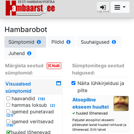
Logi sisse
Hambarobot
Sümptomid
Pildid
Suuhaigused
Juhend
Märgista seotud
Sümptomitega seotud
Nulli
sümptomid:
haigused:
Näita lühikirjeldusi ja
Visuaalsed
pilte
sümptomid
haavandid
(18)
Atoopiline
hammas loksub
(2)
ekseem huultel
igemed punetavad
huuled lõhenevad
(21)
Paljudel atoopilist ekseemi
igemed veritsevad
põdevatel lastel huuled rohtuvat ja
(19)
lõhenevad. Eriti talvel
huuled lõhenevad