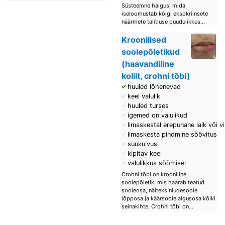
Süsteemne haigus, mida
iseloomustab kõigi eksokriinsete
näärmete talitluse puudulikkus...
Kroonilised
soolepõletikud
(haavandiline
koliit, crohni tõbi)
huuled lõhenevad
keel valulik
huuled turses
igemed on valulikud
limaskestal erepunane laik või vil
limaskesta pindmine söövitus
suukuivus
kipitav keel
valulikkus söömisel
Crohni tõbi on krooniline
soolepõletik, mis haarab teatud
sooleosa, näiteks niudesoole
lõpposa ja käärsoole algusosa kõiki
seinakihte. Crohni tõbi on...