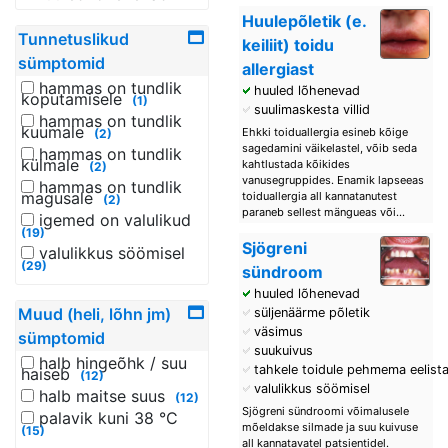
Huulepõletik (e.
Tunnetuslikud
keiliit) toidu
sümptomid
allergiast
hammas on tundlik
huuled lõhenevad
koputamisele
(1)
suulimaskesta villid
hammas on tundlik
kuumale
Ehkki toiduallergia esineb kõige
(2)
sagedamini väikelastel, võib seda
hammas on tundlik
külmale
kahtlustada kõikides
(2)
vanusegruppides. Enamik lapseeas
hammas on tundlik
magusale
toiduallergia all kannatanutest
(2)
paraneb sellest mängueas või...
igemed on valulikud
(19)
Sjögreni
valulikkus söömisel
(29)
sündroom
huuled lõhenevad
Muud (heli, lõhn jm)
süljenäärme põletik
väsimus
sümptomid
suukuivus
halb hingeõhk / suu
tahkele toidule pehmema eelist
haiseb
(12)
valulikkus söömisel
halb maitse suus
(12)
Sjögreni sündroomi võimalusele
palavik kuni 38 °C
mõeldakse silmade ja suu kuivuse
(15)
all kannatavatel patsientidel.