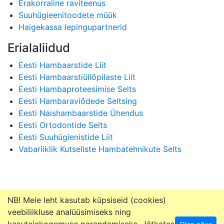
Erakorraline raviteenus
Suuhügieenitoodete müük
Haigekassa lepingupartnerid
Erialaliidud
Eesti Hambaarstide Liit
Eesti Hambaarstiüliõpilaste Liit
Eesti Hambaproteesimise Selts
Eesti Hambaraviõdede Seltsing
Eesti Naishambaarstide Ühendus
Eesti Ortodontide Selts
Eesti Suuhügienistide Liit
Vabariiklik Kutseliste Hambatehnikute Selts
NB! Meie leht kasutab küpsiseid (cookies)
veebiliikluse analüüsimiseks ning