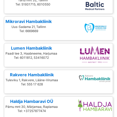
Tartu mnt 32, Tallinn
Tel: 51931715, 6010550
Mikroravi Hambakliinik
Uus-Sadama 21, Tallinn
Tel: 6669669
Lumen Hambakliinik
Paadi tee 3, Haabneeme, Harjumaa
Tel: 6011812, 53416072
Rakvere Hambakliinik
Tuleviku 1, Rakvere, Lääne-Virumaa
Tel: 555 17 628
Haldja Hambaravi OÜ
Pärnu mnt 30, Märjamaa, Raplamaa
Tel: +37257877474