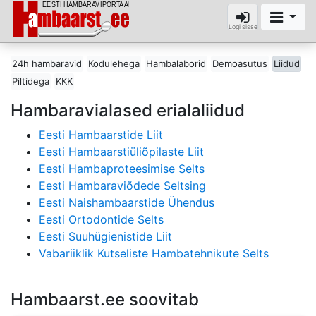
Logi sisse
24h hambaravid
Kodulehega
Hambalaborid
Demoasutus
Liidud
Piltidega
KKK
Hambaravialased erialaliidud
Eesti Hambaarstide Liit
Eesti Hambaarstiüliõpilaste Liit
Eesti Hambaproteesimise Selts
Eesti Hambaraviõdede Seltsing
Eesti Naishambaarstide Ühendus
Eesti Ortodontide Selts
Eesti Suuhügienistide Liit
Vabariiklik Kutseliste Hambatehnikute Selts
Hambaarst.ee soovitab