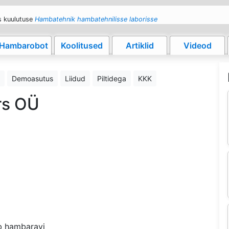
s kuulutuse
Hambatehnik hambatehnilisse laborisse
Hambarobot
Koolitused
Artiklid
Videod
Demoasutus
Liidud
Piltidega
KKK
rs OÜ
ub hambaravi