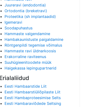
Juureravi (endodontia)
Ortodontia (breketravi)
Proteetika (sh implantaadid)
Igemeravi
Soodapuhastus
Hammaste valgendamine
Hambakaunistuste paigaldamine
Röntgenpildi tegemise võimalus
Hammaste ravi üldnarkoosis
Erakorraline raviteenus
Suuhügieenitoodete müük
Haigekassa lepingupartnerid
Erialaliidud
Eesti Hambaarstide Liit
Eesti Hambaarstiüliõpilaste Liit
Eesti Hambaproteesimise Selts
Eesti Hambaraviõdede Seltsing