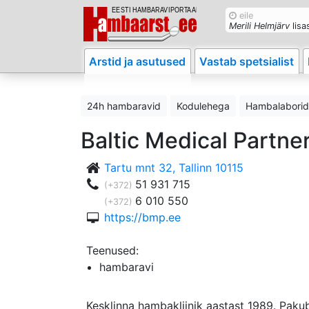
eile
Merili Helmjärv
lisa
Arstid ja asutused
Vastab spetsialist
24h hambaravid
Kodulehega
Hambalaborid
Baltic Medical Partne
Tartu mnt 32, Tallinn 10115
51 931 715
(+372)
6 010 550
(+372)
https://bmp.ee
Teenused:
hambaravi
Kesklinna hambakliinik aastast 1989. Pak