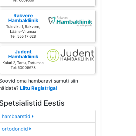
Tel: 6669669
Rakvere
Hambakliinik
Tuleviku 1, Rakvere,
Lääne-Virumaa
Tel: 555 17 628
Judent
Hambakliinik
Kaluri 2, Tartu, Tartumaa
Tel: 53005678
Soovid oma hambaravi samuti siin
näidata?
Liitu Registriga!
Spetsialistid Eestis
hambaarstid
ortodondid