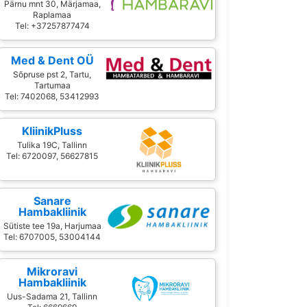
Pärnu mnt 30, Märjamaa,
Raplamaa
Tel: +37257877474
Med & Dent OÜ
Sõpruse pst 2, Tartu,
Tartumaa
Tel: 7402068, 53412993
KliinikPluss
Tulika 19C, Tallinn
Tel: 6720097, 56627815
Sanare
Hambakliinik
Sütiste tee 19a, Harjumaa
Tel: 6707005, 53004144
Mikroravi
Hambakliinik
Uus-Sadama 21, Tallinn