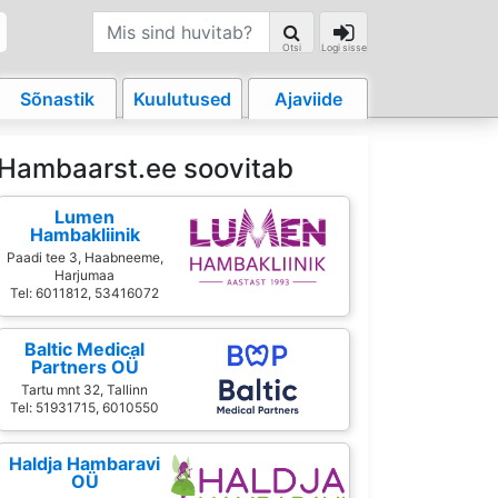
Otsi
Logi sisse
Sõnastik
Kuulutused
Ajaviide
Hambaarst.ee soovitab
Lumen
Hambakliinik
Paadi tee 3, Haabneeme,
Harjumaa
Tel: 6011812, 53416072
Baltic Medical
Partners OÜ
Tartu mnt 32, Tallinn
Tel: 51931715, 6010550
Haldja Hambaravi
OÜ