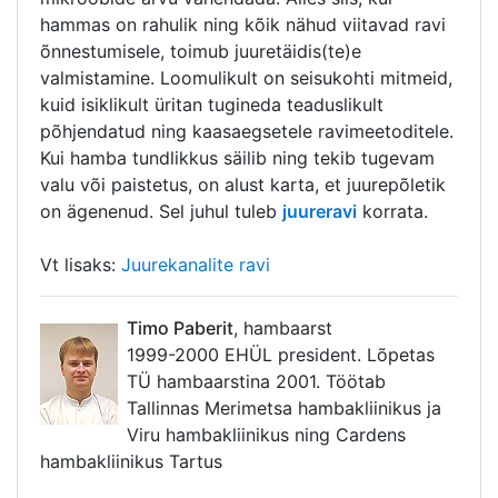
hammas on rahulik ning kõik nähud viitavad ravi
õnnestumisele, toimub juuretäidis(te)e
valmistamine. Loomulikult on seisukohti mitmeid,
kuid isiklikult üritan tugineda teaduslikult
põhjendatud ning kaasaegsetele ravimeetoditele.
Kui hamba tundlikkus säilib ning tekib tugevam
valu või paistetus, on alust karta, et juurepõletik
on ägenenud. Sel juhul tuleb
juureravi
korrata.
Vt lisaks:
Juurekanalite ravi
Timo Paberit
, hambaarst
1999-2000 EHÜL president. Lõpetas
TÜ hambaarstina 2001. Töötab
Tallinnas Merimetsa hambakliinikus ja
Viru hambakliinikus ning Cardens
hambakliinikus Tartus