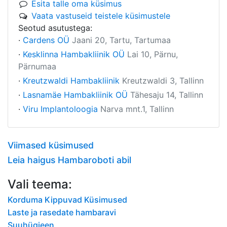
Esita talle oma küsimus
Vaata vastuseid teistele küsimustele
Seotud asutustega:
·
Cardens OÜ
Jaani 20, Tartu, Tartumaa
·
Kesklinna Hambakliinik OÜ
Lai 10, Pärnu,
Pärnumaa
·
Kreutzwaldi Hambakliinik
Kreutzwaldi 3, Tallinn
·
Lasnamäe Hambakliinik OÜ
Tähesaju 14, Tallinn
·
Viru Implantoloogia
Narva mnt.1, Tallinn
Viimased küsimused
Leia haigus Hambaroboti abil
Vali teema:
Korduma Kippuvad Küsimused
Laste ja rasedate hambaravi
Suuhügieen