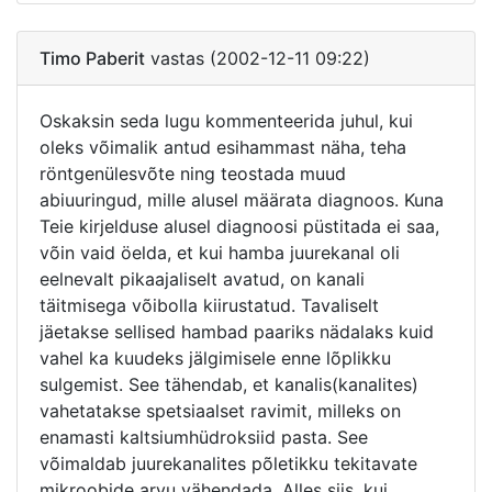
Timo Paberit
vastas (2002-12-11 09:22)
Oskaksin seda lugu kommenteerida juhul, kui
oleks võimalik antud esihammast näha, teha
röntgenülesvõte ning teostada muud
abiuuringud, mille alusel määrata diagnoos. Kuna
Teie kirjelduse alusel diagnoosi püstitada ei saa,
võin vaid öelda, et kui hamba juurekanal oli
eelnevalt pikaajaliselt avatud, on kanali
täitmisega võibolla kiirustatud. Tavaliselt
jäetakse sellised hambad paariks nädalaks kuid
vahel ka kuudeks jälgimisele enne lõplikku
sulgemist. See tähendab, et kanalis(kanalites)
vahetatakse spetsiaalset ravimit, milleks on
enamasti kaltsiumhüdroksiid pasta. See
võimaldab juurekanalites põletikku tekitavate
mikroobide arvu vähendada. Alles siis, kui