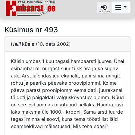
Logi sisse
Küsimus nr 493
Heili
küsis
(10. dets 2002)
Käisin umbes 1 kuu tagasi hambaarsti juures. Ühel
esihambal oli nurgast suur tükk ära ja ka sügav
auk. Arst laiendas juurekanalit, pani sinna mingit
rohtu ja paariks päevaks prooviplommi. Kolme
päeva pärast prooniplomm eemaldati, juurekanal
täideti ja paigaldati valguskõvastuv plomm. Nüüd
on see esihammas muutunud hellaks. Hamba ravi
läks maksma üle 1000.- krooni. Sama arsti juurde
tagasi minna ei soovi, kuna tema tööstiilist jäid
ebameeldivad mälestused. Mis teha edasi?