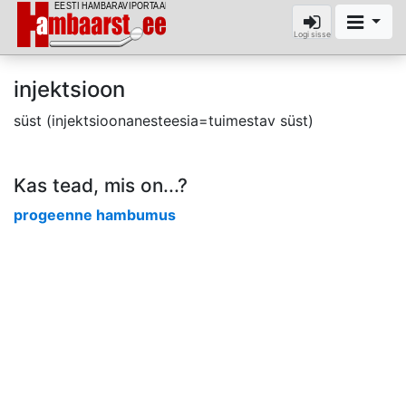
Logi sisse
injektsioon
süst (injektsioonanesteesia=tuimestav süst)
Kas tead, mis on...?
progeenne hambumus