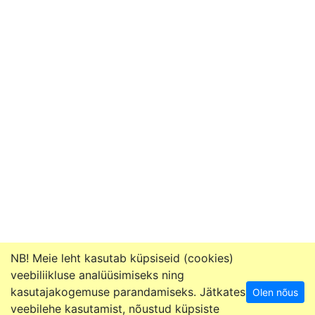
NB! Meie leht kasutab küpsiseid (cookies)
veebiliikluse analüüsimiseks ning
kasutajakogemuse parandamiseks. Jätkates
Olen nõus
Kontakt
• Hambaarst.ee © 2001-2026
veebilehe kasutamist, nõustud küpsiste